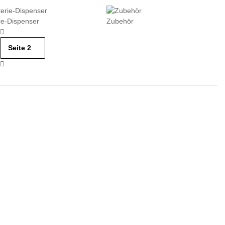
ie-Dispenser
Zubehör
Seite
2