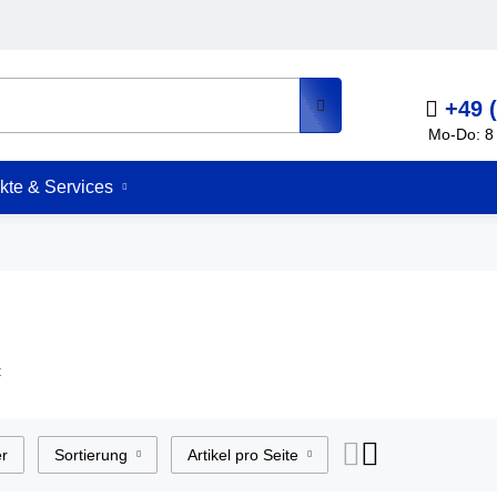
+49 
Mo-Do: 8 
kte & Services
t
er
Sortierung
Artikel pro Seite