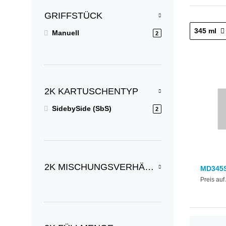
GRIFFSTÜCK
345 ml
Manuell
2
2K KARTUSCHENTYP
SidebySide (SbS)
2
2K MISCHUNGSVERHÄLTNISSE/RATIO
MD345S
Preis auf