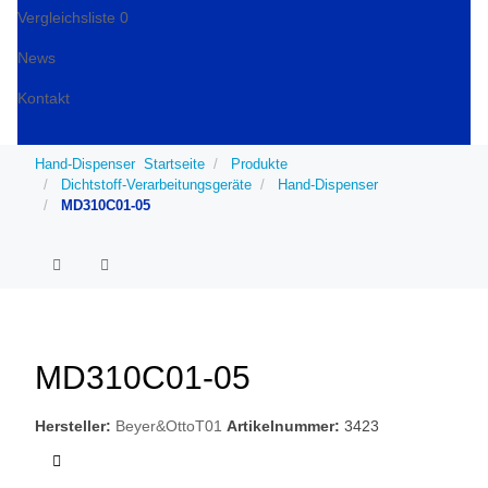
Vergleichsliste
0
News
Kontakt
Hand-Dispenser
Startseite
Produkte
Dichtstoff-Verarbeitungsgeräte
Hand-Dispenser
MD310C01-05
MD310C01-05
Hersteller:
Beyer&OttoT01
Artikelnummer:
3423