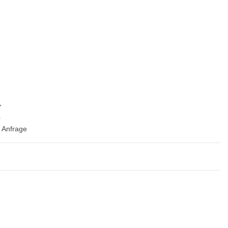
0
f Anfrage