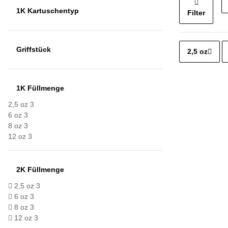
1K Kartuschentyp
Filter
Griffstück
2,5 oz
1K Füllmenge
2,5 oz
3
6 oz
3
8 oz
3
12 oz
3
2K Füllmenge
2,5 oz
3
6 oz
3
8 oz
3
12 oz
3