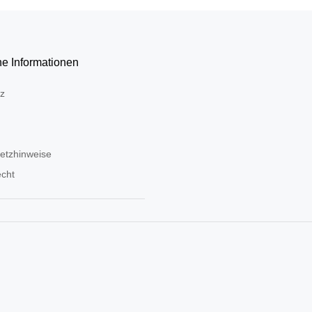
he Informationen
z
setzhinweise
echt